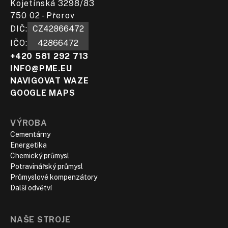
Kojetínská 3298/83
750 02 - Přerov
DIČ:​
CZ42866472
IČO:
42866472
+420 581 292 713
INFO@PME.EU
NAVIGOVAT WAZE
GOOGLE MAPS
VÝROBA
Cementárny
Energetika
Chemický průmysl
Potravinářský průmysl
Průmyslové kompenzátory
Další odvětví
NAŠE STROJE