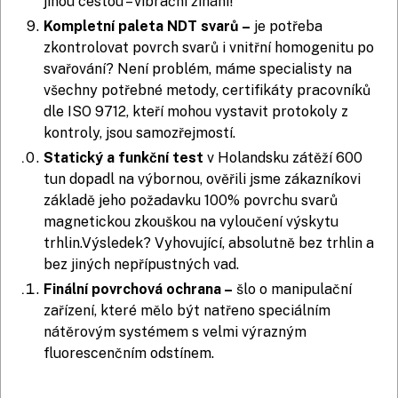
jinou cestou – vibrační žíhání!
Kompletní paleta NDT svarů –
je potřeba
zkontrolovat povrch svarů i vnitřní homogenitu po
svařování? Není problém, máme specialisty na
všechny potřebné metody, certifikáty pracovníků
dle ISO 9712, kteří mohou vystavit protokoly z
kontroly, jsou samozřejmostí.
Statický a funkční test
v Holandsku zátěží 600
tun dopadl na výbornou, ověřili jsme zákazníkovi
základě jeho požadavku 100% povrchu svarů
magnetickou zkouškou na vyloučení výskytu
trhlin.Výsledek? Vyhovující, absolutně bez trhlin a
bez jiných nepřípustných vad.
Finální povrchová ochrana –
šlo o manipulační
zařízení, které mělo být natřeno speciálním
nátěrovým systémem s velmi výrazným
fluorescenčním odstínem.