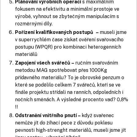
Plánování výrobních operací
s maximálním
fokusem na efektivitu a minimální prostoje ve
výrobě, vyhnout se zbytečným manipulacím s
rozměrnými díly.
Pořízení kvalifikovaných postupů –
museli jsme
v superrychlém čase získat ověření svařovacího
postupu (WPQR) pro kombinaci heterogenních
materiálů
Zapojení všech svářečů –
ručním svařováním
metodou MAG spotřebovat přes 1000Kg
přídavného materiálu? To je obrovské penzum o
které se podělilo celkem 7 svářečů, kteří se ve
finále projektu střídali na ranních, odpoledních i
nočních směnách. A výsledné procento vad? 0,8%
!!
Odstranění vnitřního pnutí –
když svařenec
nemůže jít do žíhací pece z důvodu poklesu
pevnosti high-strenght materiálů, museli jsme jít