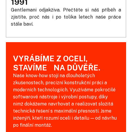
1991
Gentlemani odjakživa. Přečtěte si náš příběh a
zjistíte, proč nás i po tolika letech naše práce
stále baví.
VYRÁBÍME Z OCELI,
STAVÍME NA DŮVĚŘE.
Naše know-how stojí na dlouholetých
zkušenostech, precizní konstrukční práci a
moderních technologiích. Využíváme pokročilé
softwarové nástroje i výrobní postupy, díky
nimž dokážeme navrhovat a realizovat složitá
technická řešení s maximální přesností. Jsme
inženýři, kteří rozumí oceli i detailu — od návrhu
po finální montáž.