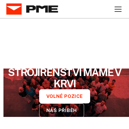
STROJÍRENSTVÍ MÁME V
KRVI
VOLNÉ POZICE
NÁŠ PŘÍBĚH