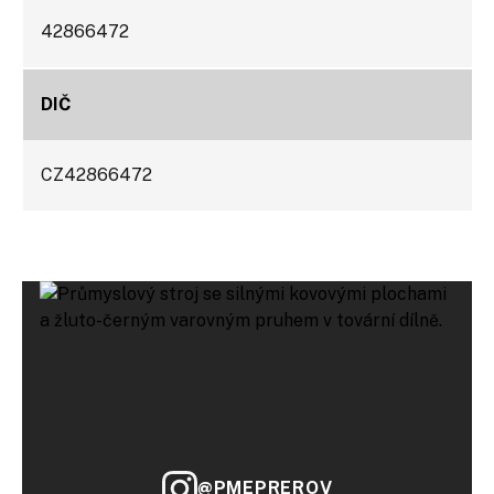
42866472
DIČ​
CZ42866472​
@PMEPREROV