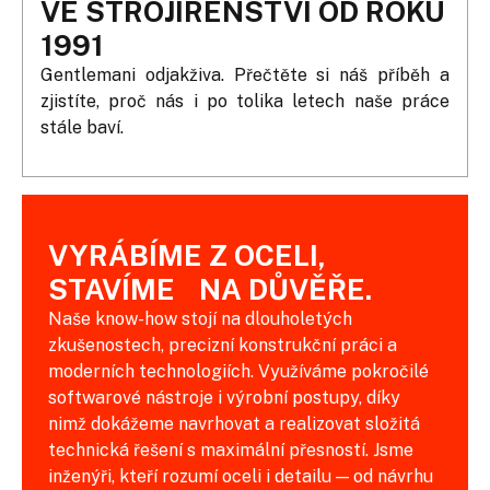
VE STROJÍRENSTVÍ OD ROKU
1991
Gentlemani odjakživa. Přečtěte si náš příběh a
zjistíte, proč nás i po tolika letech naše práce
stále baví.
VYRÁBÍME Z OCELI,
STAVÍME NA DŮVĚŘE.
Naše know-how stojí na dlouholetých
zkušenostech, precizní konstrukční práci a
moderních technologiích. Využíváme pokročilé
softwarové nástroje i výrobní postupy, díky
nimž dokážeme navrhovat a realizovat složitá
technická řešení s maximální přesností. Jsme
inženýři, kteří rozumí oceli i detailu — od návrhu