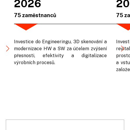
2026
20
75 zaměstnanců
75 z
Investice do Engineeringu, 3D skenování a
Inves
modernizace HW a SW za účelem zvýšení
revit
přesnosti, efektivity a digitalizace
prosto
výrobních procesů.
a vstu
založen