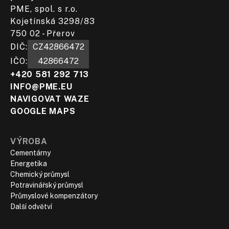
PME, spol. s r.o.
Kojetínská 3298/83
750 02 - Přerov
DIČ:​
CZ42866472
IČO:
42866472
+420 581 292 713
INFO@PME.EU
NAVIGOVAT WAZE
GOOGLE MAPS
VÝROBA
Cementárny
Energetika
Chemický průmysl
Potravinářský průmysl
Průmyslové kompenzátory
Další odvětví