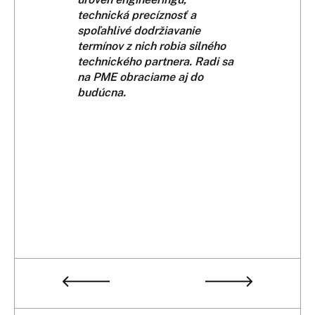
technická precíznosť a
dílů, jako
spoľahlivé dodržiavanie
zkušenost
termínov z nich robia silného
techniků. 
technického partnera. Radi sa
dosaženo 
na PME obraciame aj do
výrobních 
budúcna.
podpořilo 
vzájemné s
probíhala 
profesioná
termínový
a obchodní
panu Janu
transpare
nabídky j
ukotveny.