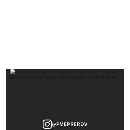
+420 581 292 713
INFO@PME.EU
@PMEPREROV