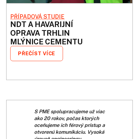
PŘÍPADOVÁ STUDIE
NDT A HAVARIJNÍ
OPRAVA TRHLIN
MLÝNICE CEMENTU
PŘEČÍST VÍCE
S PME spolupracujeme už viac
S PME Pře
ako 20 rokov, počas ktorých
již řadu le
oceňujeme ich férový prístup a
strojním z
otvorenú komunikáciu. Vysoká
odpovídá 
úroveň engineeringu,
požadavk