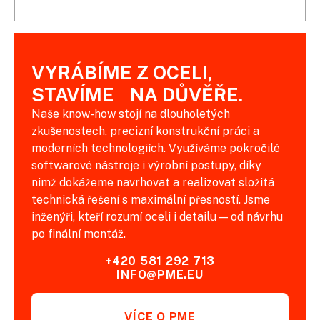
VYRÁBÍME Z OCELI,
STAVÍME NA DŮVĚŘE.
Naše know-how stojí na dlouholetých
zkušenostech, precizní konstrukční práci a
moderních technologiích. Využíváme pokročilé
softwarové nástroje i výrobní postupy, díky
nimž dokážeme navrhovat a realizovat složitá
technická řešení s maximální přesností. Jsme
inženýři, kteří rozumí oceli i detailu — od návrhu
po finální montáž.
+420 581 292 713
INFO@PME.EU
VÍCE O PME