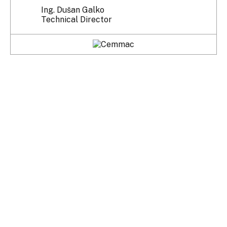
Ing. Dušan Galko
Technical Director
VÝROBKY PRO NÁROČNÝ
PROVOZ MÁTE NA
DOSAH.
OZVĚTE SE NÁM.