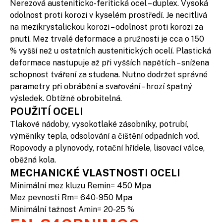
Nerezová austeniticko-feritická ocel – duplex. Vysoká
odolnost proti korozi v kyselém prostředí. Je necitlivá
na mezikrystalickou korozi – odolnost proti korozi za
pnutí. Mez trvalé deformace a pružnosti je cca o 150
% vyšší než u ostatních austenitických ocelí. Plastická
deformace nastupuje až při vyšších napětích – snížena
schopnost tváření za studena. Nutno dodržet správné
parametry při obrábění a svařování – hrozí špatný
výsledek. Obtížně obrobitelná.
POUŽITÍ OCELI
Tlakové nádoby, vysokotlaké zásobníky, potrubí,
výměníky tepla, odsolování a čištění odpadních vod.
Ropovody a plynovody, rotační hřídele, lisovací válce,
oběžná kola.
MECHANICKÉ VLASTNOSTI OCELI
Minimální mez kluzu Remin= 450 Mpa
Mez pevnosti Rm= 640-950 Mpa
Minimální tažnost Amin= 20-25 %