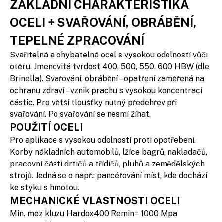
ZÁKLADNÍ CHARAKTERISTIKA
OCELI + SVAŘOVÁNÍ, OBRÁBĚNÍ,
TEPELNÉ ZPRACOVÁNÍ
Svařitelná a ohybatelná ocel s vysokou odolností vůči
otěru. Jmenovitá tvrdost 400, 500, 550, 600 HBW (dle
Brinella). Svařování, obrábění – opatření zaměřená na
ochranu zdraví – vznik prachu s vysokou koncentrací
částic. Pro větší tloušťky nutný předehřev při
svařování. Po svařování se nesmí žíhat.
POUŽITÍ OCELI
Pro aplikace s vysokou odolností proti opotřebení.
Korby nákladních automobilů, lžíce bagrů, nakladačů,
pracovní části drtičů a třídičů, pluhů a zemědělských
strojů. Jedná se o např.: pancéřování míst, kde dochází
ke styku s hmotou.
MECHANICKÉ VLASTNOSTI OCELI
Min. mez kluzu Hardox400 Remin= 1000 Mpa