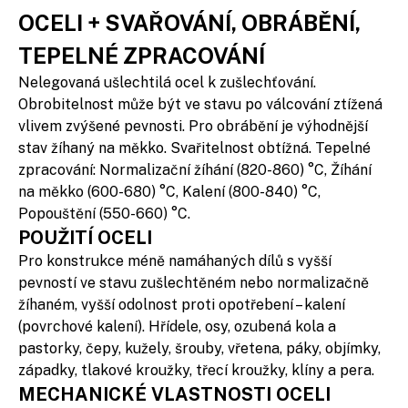
OCELI + SVAŘOVÁNÍ, OBRÁBĚNÍ,
TEPELNÉ ZPRACOVÁNÍ
Nelegovaná ušlechtilá ocel k zušlechťování.
Obrobitelnost může být ve stavu po válcování ztížená
vlivem zvýšené pevnosti. Pro obrábění je výhodnější
stav žíhaný na měkko. Svařitelnost obtížná. Tepelné
zpracování: Normalizační žíhání (820-860) °C, Žíhání
na měkko (600-680) °C, Kalení (800-840) °C,
Popouštění (550-660) °C.
POUŽITÍ OCELI
Pro konstrukce méně namáhaných dílů s vyšší
pevností ve stavu zušlechtěném nebo normalizačně
žíhaném, vyšší odolnost proti opotřebení – kalení
(povrchové kalení). Hřídele, osy, ozubená kola a
pastorky, čepy, kužely, šrouby, vřetena, páky, objímky,
západky, tlakové kroužky, třecí kroužky, klíny a pera.
MECHANICKÉ VLASTNOSTI OCELI