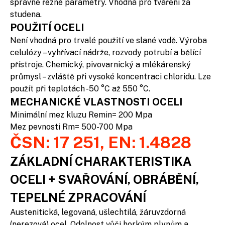
správné řezné parametry. Vhodná pro tváření za
studena.
POUŽITÍ OCELI
Není vhodná pro trvalé použití ve slané vodě. Výroba
celulózy – vyhřívací nádrže, rozvody potrubí a bělící
přístroje. Chemický, pivovarnický a mlékárenský
průmysl – zvláště při vysoké koncentraci chloridu. Lze
použít při teplotách -50 °C až 550 °C.
MECHANICKÉ VLASTNOSTI OCELI
Minimální mez kluzu Remin= 200 Mpa
Mez pevnosti Rm= 500-700 Mpa
ČSN: 17 251, EN: 1.4828
ZÁKLADNÍ CHARAKTERISTIKA
OCELI + SVAŘOVÁNÍ, OBRÁBĚNÍ,
TEPELNÉ ZPRACOVÁNÍ
Austenitická, legovaná, ušlechtilá, žáruvzdorná
(nerezová) ocel. Odolnost vůči horkým plynům a