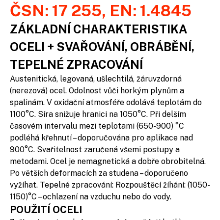
ČSN: 17 255, EN: 1.4845
ZÁKLADNÍ CHARAKTERISTIKA
OCELI + SVAŘOVÁNÍ, OBRÁBĚNÍ,
TEPELNÉ ZPRACOVÁNÍ
Austenitická, legovaná, ušlechtilá, žáruvzdorná
(nerezová) ocel. Odolnost vůči horkým plynům a
spalinám. V oxidační atmosféře odolává teplotám do
1100°C. Síra snižuje hranici na 1050°C. Při delším
časovém intervalu mezi teplotami (650-900) °C
podléhá křehnutí – doporučována pro aplikace nad
900°C. Svařitelnost zaručená všemi postupy a
metodami. Ocel je nemagnetická a dobře obrobitelná.
Po větších deformacích za studena – doporučeno
vyžíhat. Tepelné zpracování: Rozpouštěcí žíhání: (1050-
1150)°C – ochlazení na vzduchu nebo do vody.
POUŽITÍ OCELI