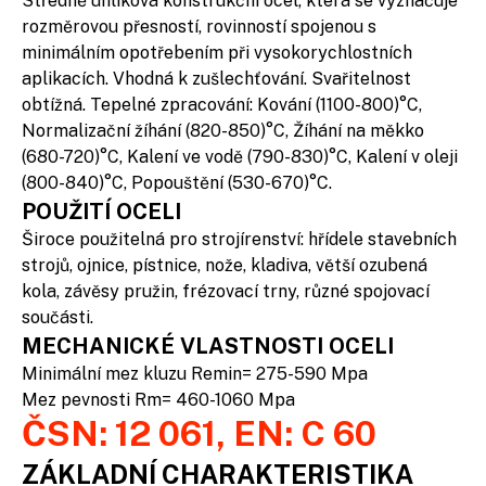
Středně uhlíková konstrukční ocel, která se vyznačuje
rozměrovou přesností, rovinností spojenou s
minimálním opotřebením při vysokorychlostních
aplikacích. Vhodná k zušlechťování. Svařitelnost
obtížná. Tepelné zpracování: Kování (1100-800)°C,
Normalizační žíhání (820-850)°C, Žíhání na měkko
(680-720)°C, Kalení ve vodě (790-830)°C, Kalení v oleji
(800-840)°C, Popouštění (530-670)°C.
POUŽITÍ OCELI
Široce použitelná pro strojírenství: hřídele stavebních
strojů, ojnice, pístnice, nože, kladiva, větší ozubená
kola, závěsy pružin, frézovací trny, různé spojovací
součásti.
MECHANICKÉ VLASTNOSTI OCELI
Minimální mez kluzu Remin= 275-590 Mpa
Mez pevnosti Rm= 460-1060 Mpa
ČSN: 12 061, EN: C 60
ZÁKLADNÍ CHARAKTERISTIKA