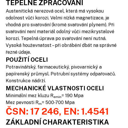
TEPELNÉ ZPRACOVÁNÍ
Austenitická nerezová ocel, která má vysokou
odolnost vůči korozi. Velmi nízká magnetizace, je
vhodná pro svařování (kromě svařování plynem). Při
svařování není materiál odolný vůči mezikrystalové
korozi. Tepelná úprava po svařování není nutná.
Vysoká houževnatost – při obrábění dbát na správné
řezné údaje.
POUŽITÍ OCELI
Potravinářský, farmaceutický, pivovarnický a
papírenský průmysl. Potrubní systémy odpařovačů.
Konstrukce nádrží.
MECHANICKÉ VLASTNOSTI OCELI
Minimální mez kluzu R
= 190 Mpa
emin
Mez pevnosti R
= 500-700 Mpa
m
ČSN: 17 246, EN: 1.4541
ZÁKLADNÍ CHARAKTERISTIKA