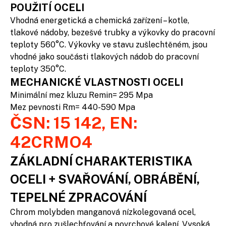
POUŽITÍ OCELI
Vhodná energetická a chemická zařízení – kotle,
tlakové nádoby, bezešvé trubky a výkovky do pracovní
teploty 560°C. Výkovky ve stavu zušlechtěném, jsou
vhodné jako součásti tlakových nádob do pracovní
teploty 350°C.
MECHANICKÉ VLASTNOSTI OCELI
Minimální mez kluzu Remin= 295 Mpa
Mez pevnosti Rm= 440-590 Mpa
ČSN: 15 142, EN:
42CRMO4
ZÁKLADNÍ CHARAKTERISTIKA
OCELI + SVAŘOVÁNÍ, OBRÁBĚNÍ,
TEPELNÉ ZPRACOVÁNÍ
Chrom molybden manganová nízkolegovaná ocel,
vhodná pro zušlechťování a povrchové kalení. Vysoká