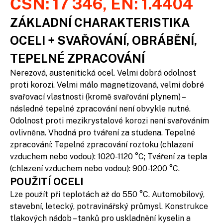
ČSN: 17 346, EN: 1.4404
ZÁKLADNÍ CHARAKTERISTIKA
OCELI + SVAŘOVÁNÍ, OBRÁBĚNÍ,
TEPELNÉ ZPRACOVÁNÍ
Nerezová, austenitická ocel. Velmi dobrá odolnost
proti korozi. Velmi málo magnetizovaná, velmi dobré
svařovací vlastnosti (kromě svařování plynem) –
následné tepelné zpracování není obvykle nutné.
Odolnost proti mezikrystalové korozi není svařováním
ovlivněna. Vhodná pro tváření za studena. Tepelné
zpracování: Tepelné zpracování roztoku (chlazení
vzduchem nebo vodou): 1020-1120 °C; Tváření za tepla
(chlazení vzduchem nebo vodou): 900-1200 °C.
POUŽITÍ OCELI
Lze použít při teplotách až do 550 °C. Automobilový,
stavební, letecký, potravinářský průmysl. Konstrukce
tlakových nádob – tanků pro uskladnění kyselin a