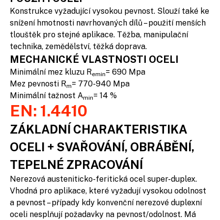
Konstrukce vyžadující vysokou pevnost. Slouží také ke
snížení hmotnosti navrhovaných dílů – použití menších
tlouštěk pro stejné aplikace. Těžba, manipulační
technika, zemědělství, těžká doprava.
MECHANICKÉ VLASTNOSTI OCELI
Minimální mez kluzu R
= 690 Mpa
emin
Mez pevnosti R
= 770-940 Mpa
m
Minimální tažnost A
= 14 %
min
EN: 1.4410
ZÁKLADNÍ CHARAKTERISTIKA
OCELI + SVAŘOVÁNÍ, OBRÁBĚNÍ,
TEPELNÉ ZPRACOVÁNÍ
Nerezová austeniticko-feritická ocel super-duplex.
Vhodná pro aplikace, které vyžadují vysokou odolnost
a pevnost – případy kdy konvenční nerezové duplexní
oceli nesplňují požadavky na pevnost/odolnost. Má