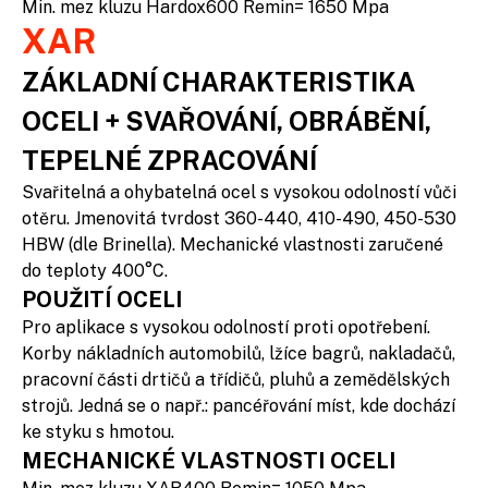
Min. mez kluzu Hardox600 Remin= 1650 Mpa
XAR
ZÁKLADNÍ CHARAKTERISTIKA
OCELI + SVAŘOVÁNÍ, OBRÁBĚNÍ,
TEPELNÉ ZPRACOVÁNÍ
Svařitelná a ohybatelná ocel s vysokou odolností vůči
otěru. Jmenovitá tvrdost 360-440, 410-490, 450-530
HBW (dle Brinella). Mechanické vlastnosti zaručené
do teploty 400°C.
POUŽITÍ OCELI
Pro aplikace s vysokou odolností proti opotřebení.
Korby nákladních automobilů, lžíce bagrů, nakladačů,
pracovní části drtičů a třídičů, pluhů a zemědělských
strojů. Jedná se o např.: pancéřování míst, kde dochází
ke styku s hmotou.
MECHANICKÉ VLASTNOSTI OCELI