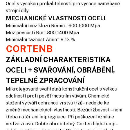
Ocel s vysokou prokalitelností pro vysoce namáhané
strojní díly.
MECHANICKÉ VLASTNOSTI OCELI
Minimální mez kluzu Remin= 600-1000 Mpa
Mez pevnosti Rm= 800-1400 Mpa
Minimální tažnost Amin= 9-13 %
CORTENB
ZÁKLADNÍ CHARAKTERISTIKA
OCELI + SVAŘOVÁNÍ, OBRÁBĚNÍ,
TEPELNÉ ZPRACOVÁNÍ
Mikrolegovaná svařitelná konstrukční ocel s velkou
odolností proti povětrnostním vlivům. Chemické
složení vytváří ochranou vrstvu (rzi) – nedojde ke
změně mechanických vlastností. Bezúdržbovost – není
třeba nátěr ani impregnace. Při poškození vznikne
vrstva znovu. Dobře obrobitelný. Corten high-temp –