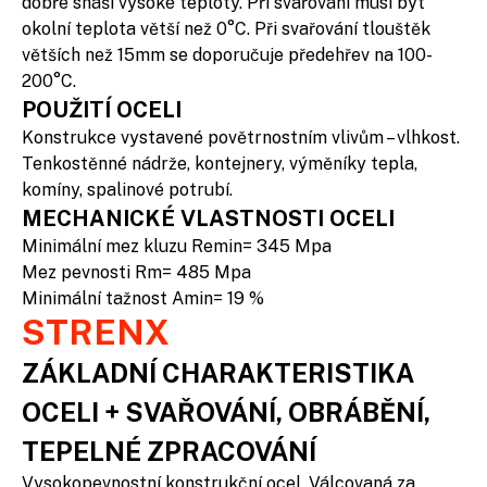
dobře snáší vysoké teploty. Při svařování musí být
okolní teplota větší než 0°C. Při svařování tlouštěk
větších než 15mm se doporučuje předehřev na 100-
200°C.
POUŽITÍ OCELI
Konstrukce vystavené povětrnostním vlivům – vlhkost.
Tenkostěnné nádrže, kontejnery, výměníky tepla,
komíny, spalinové potrubí.
MECHANICKÉ VLASTNOSTI OCELI
Minimální mez kluzu Remin= 345 Mpa
Mez pevnosti Rm= 485 Mpa
Minimální tažnost Amin= 19 %
STRENX
ZÁKLADNÍ CHARAKTERISTIKA
OCELI + SVAŘOVÁNÍ, OBRÁBĚNÍ,
TEPELNÉ ZPRACOVÁNÍ
Vysokopevnostní konstrukční ocel. Válcovaná za