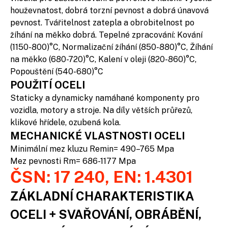
houževnatost, dobrá torzní pevnost a dobrá únavová
pevnost. Tvářitelnost zatepla a obrobitelnost po
žíhání na měkko dobrá. Tepelné zpracování: Kování
(1150-800)°C, Normalizační žíhání (850-880)°C, Žíhání
na měkko (680-720)°C, Kalení v oleji (820-860)°C,
Popouštění (540-680)°C
POUŽITÍ OCELI
Staticky a dynamicky namáhané komponenty pro
vozidla, motory a stroje. Na díly větších průřezů,
klikové hřídele, ozubená kola.
MECHANICKÉ VLASTNOSTI OCELI
Minimální mez kluzu Remin= 490–765 Mpa
Mez pevnosti Rm= 686-1177 Mpa
ČSN: 17 240, EN: 1.4301
ZÁKLADNÍ CHARAKTERISTIKA
OCELI + SVAŘOVÁNÍ, OBRÁBĚNÍ,