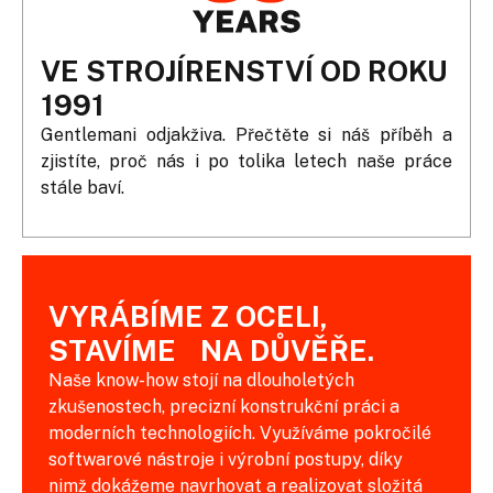
VE STROJÍRENSTVÍ OD ROKU
1991
Gentlemani odjakživa. Přečtěte si náš příběh a
zjistíte, proč nás i po tolika letech naše práce
stále baví.
VYRÁBÍME Z OCELI,
STAVÍME NA DŮVĚŘE.
Naše know-how stojí na dlouholetých
zkušenostech, precizní konstrukční práci a
moderních technologiích. Využíváme pokročilé
softwarové nástroje i výrobní postupy, díky
nimž dokážeme navrhovat a realizovat složitá