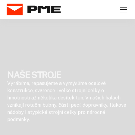
NAŠE STROJE
Vyrábíme, repasujeme a vymýšlíme ocelové
konstrukce, svařence i velké strojní celky o
hmotnosti až několika desítek tun. V našich halách
vznikají rotační bubny, části pecí, dopravníky, tlakové
nádoby i atypické strojní celky pro náročné
podmínky.