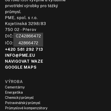
prvotřídní výrobky pro těžký
průmysl.
PME, spol. s r.o.
Kojetínská 3298/83
750 02 - Přerov
DIČ:​
CZ42866472
IČO:
42866472
+420 581 292 713
INFO@PME.EU
NAVIGOVAT WAZE
GOOGLE MAPS
VÝROBA
Cementárny
Energetika
Chemický průmysl
Potravinářský průmysl
Průmyslové kompenzátory