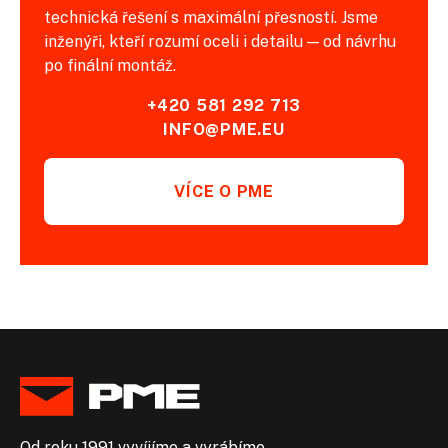
technická řešení s maximální přesností. Jsme
inženýři, kteří rozumí oceli i detailu — od návrhu
po finální montáž.
+420 581 292 713
INFO@PME.EU
VÍCE O PME
Od roku 1991 vyvíjíme a vyrábíme