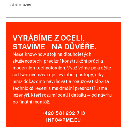
stále baví.
VYRÁBÍME Z OCELI,
STAVÍME NA DŮVĚŘE.
Naše know-how stojí na dlouholetých
zkušenostech, precizní konstrukční práci a
moderních technologiích. Využíváme pokročilé
softwarové nástroje i výrobní postupy, díky
nimž dokážeme navrhovat a realizovat složitá
technická řešení s maximální přesností. Jsme
inženýři, kteří rozumí oceli i detailu — od návrhu
po finální montáž.
+420 581 292 713
INFO@PME.EU