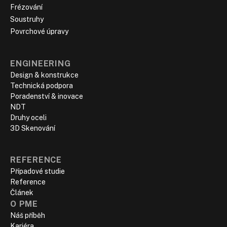
Frézování
Soustruhy
Povrchové úpravy
ENGINEERING
Design & konstrukce
Technická podpora
Poradenství & inovace
NDT
Druhy oceli
3D Skenování
REFERENCE
Případové studie
Reference
‍Článek
O PME
Náš příběh
Kariéra