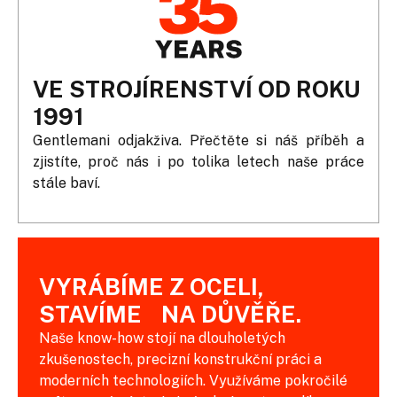
VE STROJÍRENSTVÍ OD ROKU
1991
Gentlemani odjakživa. Přečtěte si náš příběh a
zjistíte, proč nás i po tolika letech naše práce
stále baví.
VYRÁBÍME Z OCELI,
STAVÍME NA DŮVĚŘE.
Naše know-how stojí na dlouholetých
zkušenostech, precizní konstrukční práci a
moderních technologiích. Využíváme pokročilé