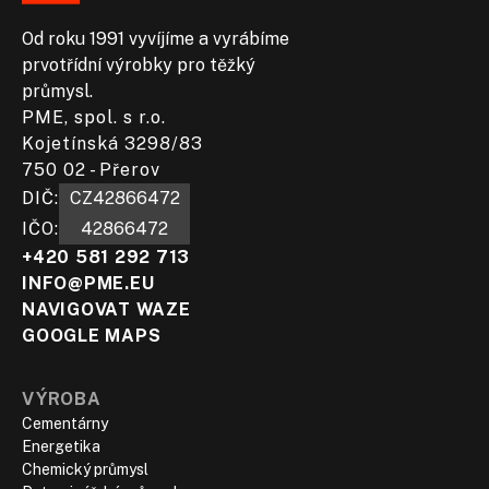
Od roku 1991 vyvíjíme a vyrábíme
prvotřídní výrobky pro těžký
průmysl.
PME, spol. s r.o.
Kojetínská 3298/83
750 02 - Přerov
DIČ:​
CZ42866472
IČO:
42866472
+420 581 292 713
INFO@PME.EU
NAVIGOVAT WAZE
GOOGLE MAPS
VÝROBA
Cementárny
Energetika
Chemický průmysl