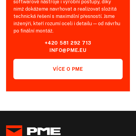
softwarové nástroje i výrobní postupy, díky
nimž dokážeme navrhovat a realizovat složitá
technická řešení s maximální přesností. Jsme
inženýři, kteří rozumí oceli i detailu — od návrhu
po finální montáž.
+420 581 292 713
INFO@PME.EU
VÍCE O PME